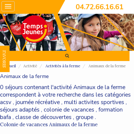
04.72.66.16.61
Toggle
navigation
FAVORIS
Accueil
Activité
Activités à la ferme
Animaux de la ferme
Animaux de la ferme
0 séjours contenant l'activité Animaux de la ferme
correspondent à votre recherche dans les catégories
acsv
,
journée récréative
,
multi activites sportives
,
séjours adaptés
,
colonie de vacances
,
formation
bafa
,
classe de découvertes
,
groupe
.
Colonie de vacances Animaux de la ferme