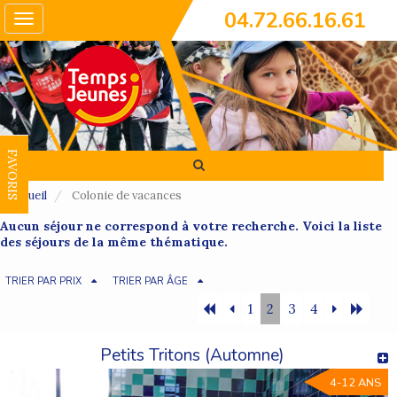
04.72.66.16.61
Toggle
navigation
FAVORIS
Accueil
Colonie de vacances
Aucun séjour ne correspond à votre recherche. Voici la liste
des séjours de la même thématique.
TRIER PAR PRIX
TRIER PAR ÂGE
1
2
3
4
Petits Tritons (Automne)
4-12 ANS