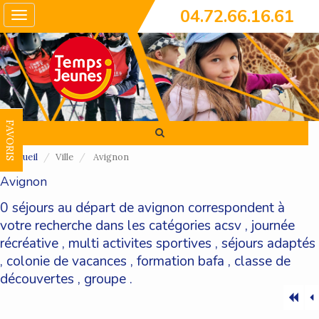
04.72.66.16.61
Toggle
navigation
FAVORIS
Accueil
Ville
Avignon
Avignon
0 séjours au départ de avignon correspondent à
votre recherche dans les catégories
acsv
,
journée
récréative
,
multi activites sportives
,
séjours adaptés
,
colonie de vacances
,
formation bafa
,
classe de
découvertes
,
groupe
.