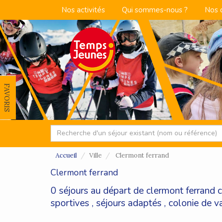
Nos activités
Qui sommes-nous ?
Nos 
FAVORIS
Accueil
Ville
Clermont ferrand
Clermont ferrand
0 séjours au départ de clermont ferrand 
sportives
,
séjours adaptés
,
colonie de v