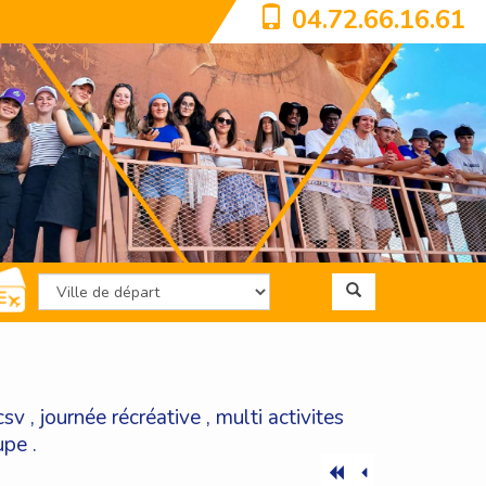
04.72.66.16.61
csv
,
journée récréative
,
multi activites
upe
.