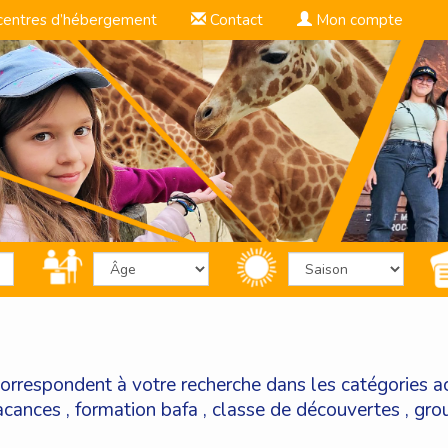
centres d’hébergement
Contact
Mon compte
correspondent à votre recherche dans les catégories
a
acances
,
formation bafa
,
classe de découvertes
,
gro