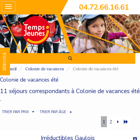
04.72.66.16.61
Toggle
navigation
FAVORIS
Accueil
Colonie de vacances
Colonie de vacances été
Colonie de vacances été
11 séjours correspondants à Colonie de vacances été
.
TRIER PAR PRIX
TRIER PAR ÂGE
1
2
Irréductibles Gaulois