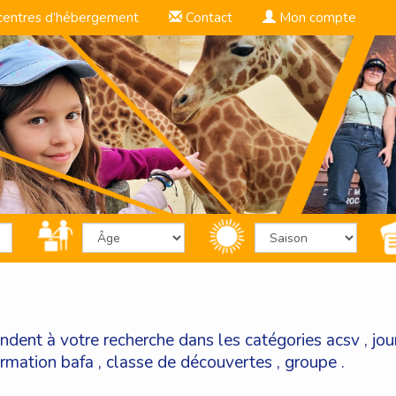
centres d’hébergement
Contact
Mon compte
ndent à votre recherche dans les catégories
acsv
,
jou
ormation bafa
,
classe de découvertes
,
groupe
.