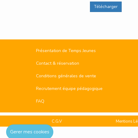
Télécharger
Présentation de Temps Jeunes
Contact & réservation
Conditions générales de vente
Recrutement équipe pédagogique
FAQ
C.G.V
Mentions Lé
Gerer mes cookies