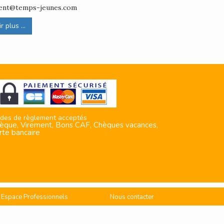
ement@temps-jeunes.com
 plus ...
des de règlement acceptés
èque, Virement, Bons CAF, Chèques vacances,
rte bancaire
Espace Professionnels
Nous contacter