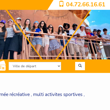
04.72.66.16.61
rnée récréative
,
multi activites sportives
,