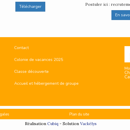
Postuler ici : recrut
Télécharger
En savoir
Contact
Colonie de vacances 2025
Mo
Classe découverte
Ch
Ca
Accueil et hébergement de groupe
gales
Plan du site
Réalisation
Cubiq
- Solution
Vackélys