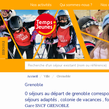
Nos activités
Qui sommes-nous ?
Nos 
FAVORIS
Accueil
Ville
Grenoble
Grenoble
0 séjours au départ de grenoble correspo
séjours adaptés
,
colonie de vacances
,
f
Gare SNCF GRENOBLE