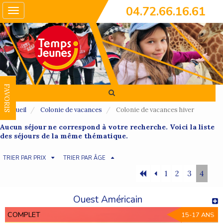
04.72.66.16.61
Toggle
navigation
FAVORIS
Accueil
Colonie de vacances
Colonie de vacances hiver
Aucun séjour ne correspond à votre recherche. Voici la liste
des séjours de la même thématique.
TRIER PAR PRIX
TRIER PAR ÂGE
1
2
3
4
Ouest Américain
COMPLET
15-17 ANS