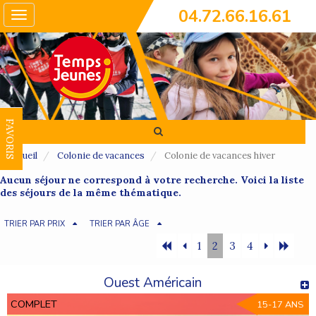
04.72.66.16.61
Toggle
navigation
FAVORIS
Accueil
Colonie de vacances
Colonie de vacances hiver
Aucun séjour ne correspond à votre recherche. Voici la liste
des séjours de la même thématique.
TRIER PAR PRIX
TRIER PAR ÂGE
1
2
3
4
Ouest Américain
COMPLET
15-17 ANS