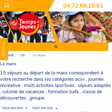
04.72.66.16.61
Toggle
navigation
FAVORIS
Accueil
Ville
Le mans
Le mans
15 séjours au départ de le mans correspondent à
votre recherche dans les catégories
acsv
,
journée
récréative
,
multi activites sportives
,
séjours adaptés
,
colonie de vacances
,
formation bafa
,
classe de
découvertes
,
groupe
.
TRIER PAR PRIX
TRIER PAR ÂGE