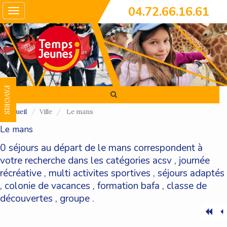
04.72.66.16.61
Toggle
navigation
FAVORIS
Accueil
Ville
Le mans
Le mans
0 séjours au départ de le mans correspondent à
votre recherche dans les catégories
acsv
,
journée
récréative
,
multi activites sportives
,
séjours adaptés
,
colonie de vacances
,
formation bafa
,
classe de
découvertes
,
groupe
.