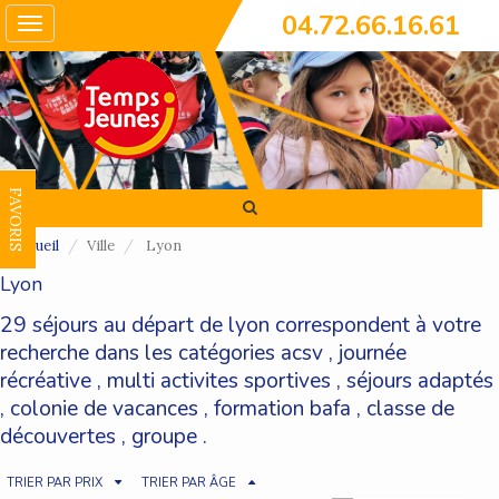
04.72.66.16.61
Toggle
navigation
FAVORIS
Accueil
Ville
Lyon
Lyon
29 séjours au départ de lyon correspondent à votre
recherche dans les catégories
acsv
,
journée
récréative
,
multi activites sportives
,
séjours adaptés
,
colonie de vacances
,
formation bafa
,
classe de
découvertes
,
groupe
.
TRIER PAR PRIX
TRIER PAR ÂGE