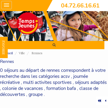
04.72.66.16.61
Toggle
navigation
FAVORIS
Accueil
Ville
Rennes
Rennes
0 séjours au départ de rennes correspondent à votre
recherche dans les catégories
acsv
,
journée
récréative
,
multi activites sportives
,
séjours adaptés
,
colonie de vacances
,
formation bafa
,
classe de
découvertes
,
groupe
.