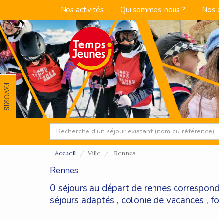
Nos activités
Qui sommes-nous ?
Nos 
FAVORIS
Accueil
Ville
Rennes
Rennes
0 séjours au départ de rennes correspond
séjours adaptés
,
colonie de vacances
,
f