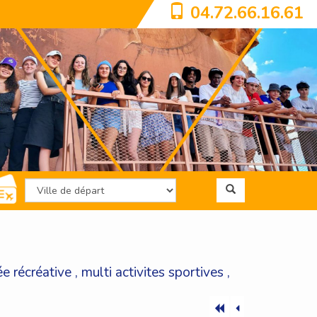
04.72.66.16.61
ée récréative
,
multi activites sportives
,