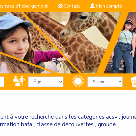
centres d’hébergement
Contact
Mon compte
ent à votre recherche dans les catégories
acsv
,
journ
ormation bafa
,
classe de découvertes
,
groupe
.