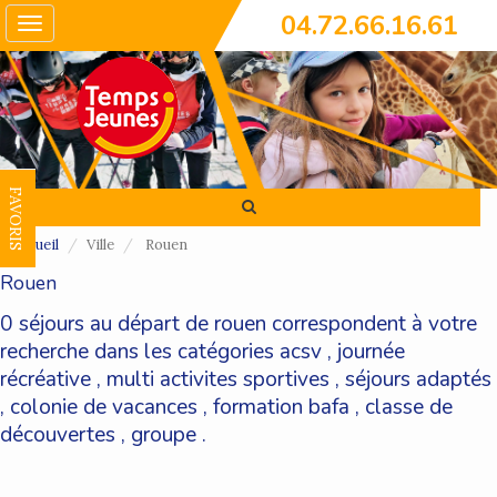
04.72.66.16.61
Toggle
navigation
FAVORIS
Accueil
Ville
Rouen
Rouen
0 séjours au départ de rouen correspondent à votre
recherche dans les catégories
acsv
,
journée
récréative
,
multi activites sportives
,
séjours adaptés
,
colonie de vacances
,
formation bafa
,
classe de
découvertes
,
groupe
.