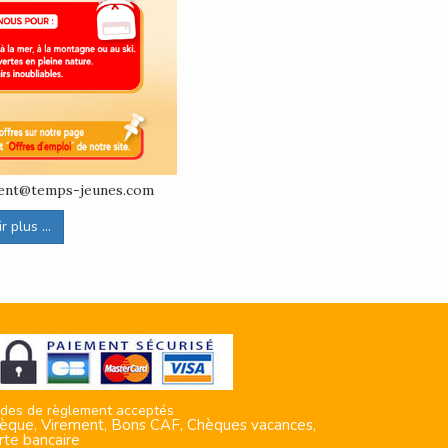
ement@temps-jeunes.com
 plus ...
des de règlement acceptés
èque, Virement, Bons CAF, Chèques vacances,
rte bancaire