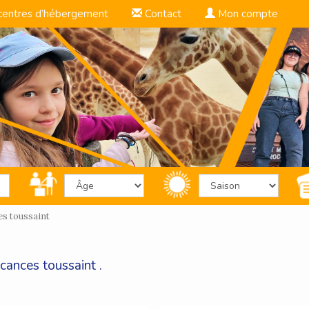
centres d’hébergement
Contact
Mon compte
es toussaint
cances toussaint .