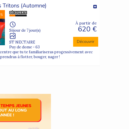
s Tritons (Automne)
NS
À partir de
620 €
Séjour de 7 jour(s)
Découvrir
ST NECTAIRE
Puy de dome - 63
 centre que tu te familiariseras progessivement avec
pprendras à flotter, bouger, nager !