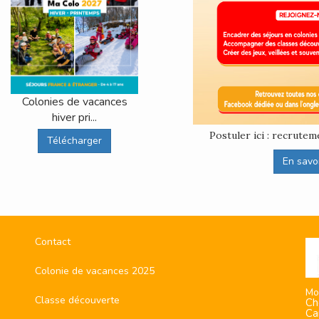
Colonies de vacances
hiver pri...
Postuler ici : recrut
Télécharger
En savoir
Contact
Colonie de vacances 2025
Mo
Classe découverte
Ch
Ca