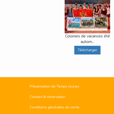
Colonies de vacances été
autom...
Télécharger
Présentation de Temps Jeunes
Contact & réservation
Conditions générales de vente