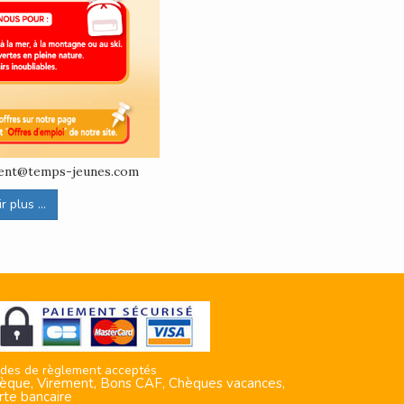
ement@temps-jeunes.com
 plus ...
des de règlement acceptés
èque, Virement, Bons CAF, Chèques vacances,
rte bancaire