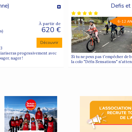
mne)
Defis et
6-12 A
À partir de
620 €
s)
Découvrir
63
iliariseras progessivement avec
Si tu ne peux pas t'empêcher de bo
ouger, nager !
la colo "Défis Sensations" n'atten