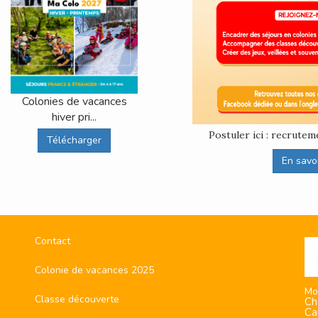
Colonies de vacances
hiver pri...
Postuler ici : recrut
Télécharger
En savoir
Contact
Colonie de vacances 2025
Mo
Classe découverte
Ch
Ca