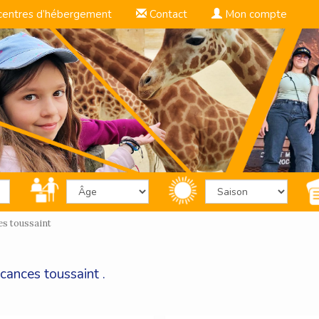
centres d’hébergement
Contact
Mon compte
es toussaint
cances toussaint .