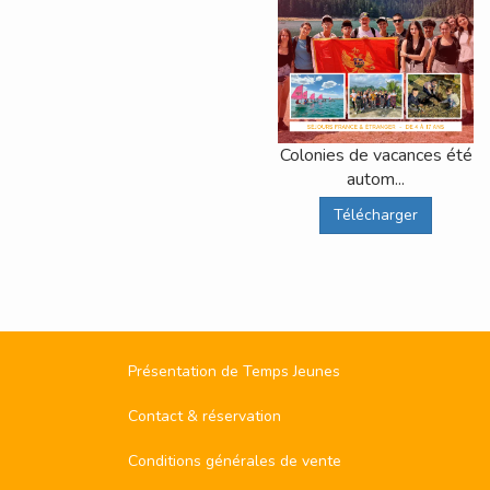
Colonies de vacances été
autom...
Télécharger
Présentation de Temps Jeunes
Contact & réservation
Conditions générales de vente