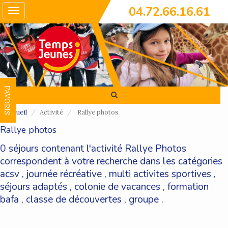
04.72.66.16.61
Toggle
navigation
FAVORIS
Accueil
Activité
Rallye photos
Rallye photos
0 séjours contenant l'activité Rallye Photos
correspondent à votre recherche dans les catégories
acsv
,
journée récréative
,
multi activites sportives
,
séjours adaptés
,
colonie de vacances
,
formation
bafa
,
classe de découvertes
,
groupe
.