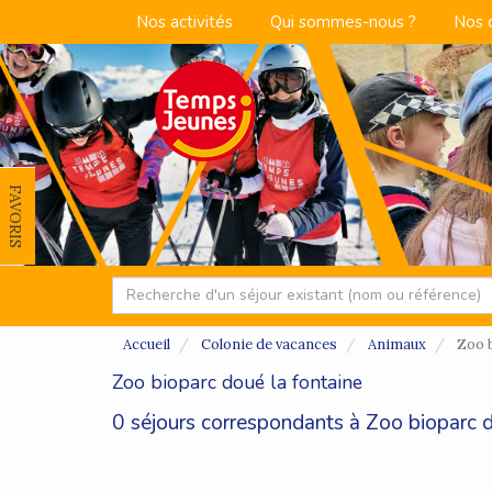
Nos activités
Qui sommes-nous ?
Nos 
FAVORIS
Accueil
Colonie de vacances
Animaux
Zoo b
Zoo bioparc doué la fontaine
0 séjours correspondants à Zoo bioparc d