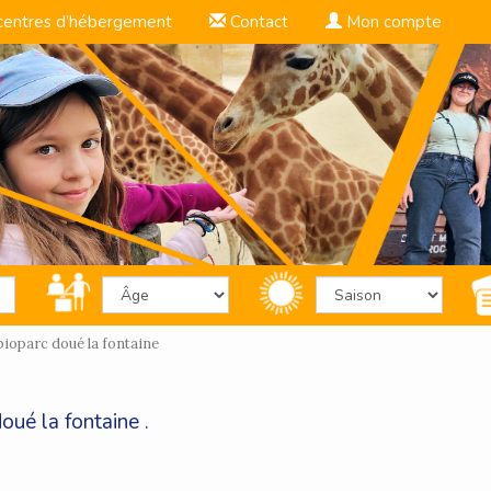
centres d’hébergement
Contact
Mon compte
ioparc doué la fontaine
oué la fontaine .