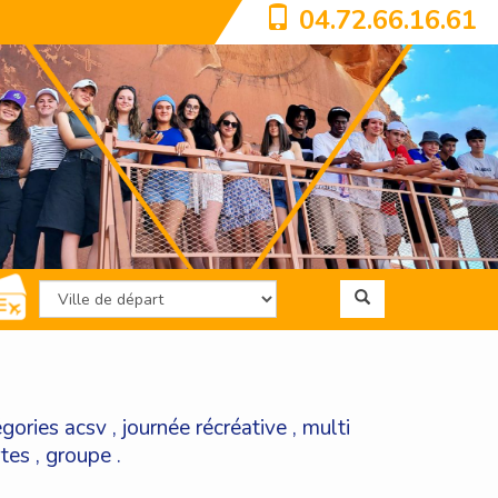
04.72.66.16.61
égories
acsv
,
journée récréative
,
multi
rtes
,
groupe
.