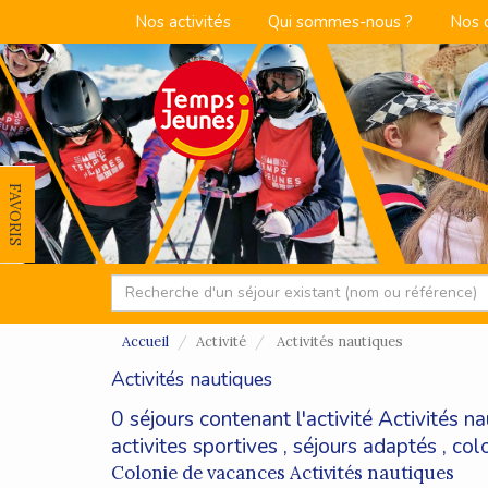
Nos activités
Qui sommes-nous ?
Nos 
FAVORIS
Accueil
Activité
Activités nautiques
Activités nautiques
0 séjours contenant l'activité Activités 
activites sportives
,
séjours adaptés
,
col
Colonie de vacances Activités nautiques