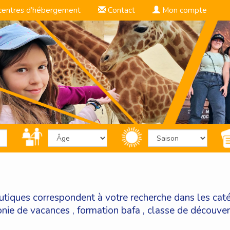
centres d’hébergement
Contact
Mon compte
nautiques correspondent à votre recherche dans les cat
onie de vacances
,
formation bafa
,
classe de découve