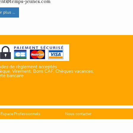
ement@temps-jeunes.com
 plus ...
des de règlement acceptés
èque, Virement, Bons CAF, Chèques vacances,
rte bancaire
Espace Professionnels
Nous contacter