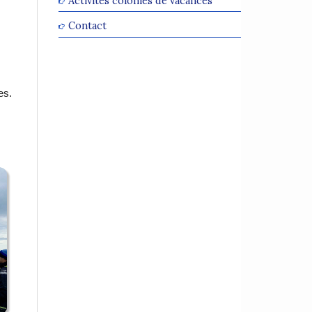
Activités colonies de vacances
Contact
es.