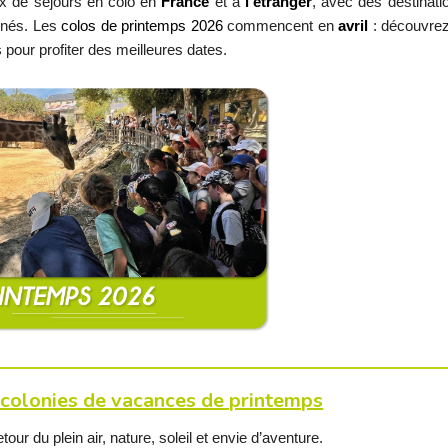
x de séjours en colo en
France
et à
l’étranger
, avec des destinati
nnés. Les
colos de printemps 2026
commencent en
avril
: découvrez
s
pour profiter des meilleures dates.
s colonies de vacances de printemps
our du plein air, nature, soleil et envie d’aventure.