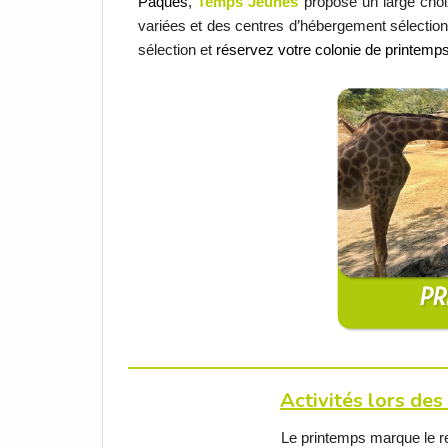
Pâques
,
Temps Jeunes
propose un large choi
variées et des centres d’hébergement sélectio
sélection et
réservez votre colonie de printemp
Activités lors de
Le printemps marque le ret