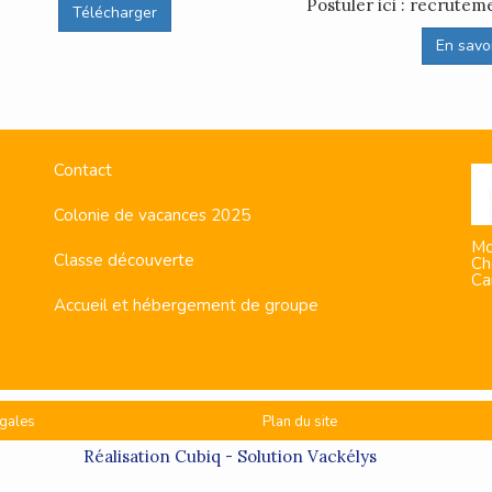
Postuler ici : recrut
Télécharger
En savoir
Contact
Colonie de vacances 2025
Mo
Classe découverte
Ch
Ca
Accueil et hébergement de groupe
gales
Plan du site
Réalisation
Cubiq
- Solution
Vackélys