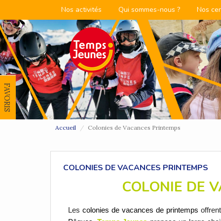
Nos activités
Qui sommes-nous ?
Nos ce
FAVORIS
Accueil
Colonies de Vacances Printemps
COLONIES DE VACANCES PRINTEMPS
COLONIE DE V
Les
colonies de vacances de printemps
offren