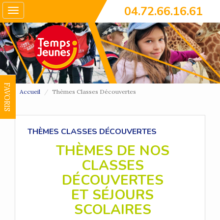
04.72.66.16.61
Toggle
navigation
FAVORIS
Accueil
Thèmes Classes Découvertes
THÈMES CLASSES DÉCOUVERTES
THÈMES DE NOS
CLASSES
DÉCOUVERTES
ET SÉJOURS
SCOLAIRES