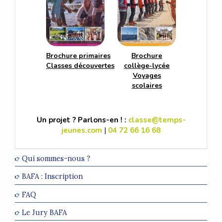
Brochure primaires
Brochure
Classes découvertes
collège-lycée
Voyages
scolaires
Un projet ? Parlons-en ! :
classe@temps-
jeunes.com
|
04 72 66 16 68
Qui sommes-nous ?
BAFA : Inscription
FAQ
Le Jury BAFA