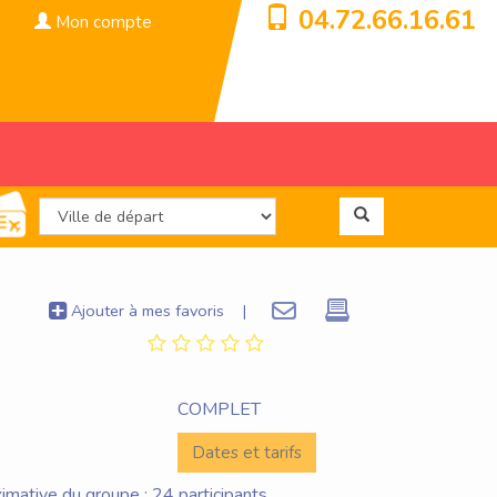
04.72.66.16.61
Mon compte
Ajouter à mes favoris
|
COMPLET
Dates et tarifs
imative du groupe : 24 participants