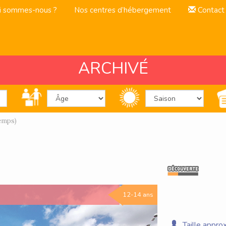
i sommes-nous ?
Nos centres d’hébergement
Contact
ARCHIVÉ
emps)
12-14 ans
Taille approx