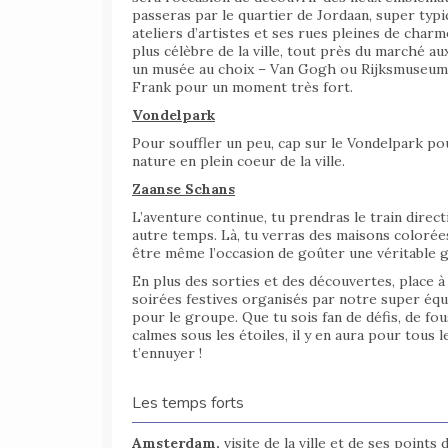
passeras par le quartier de Jordaan, super typiq
ateliers d’artistes et ses rues pleines de charme
plus célèbre de la ville, tout près du marché aux
un musée au choix – Van Gogh ou Rijksmuseum, à
Frank pour un moment très fort.
Vondelpark
Pour souffler un peu, cap sur le Vondelpark pou
nature en plein coeur de la ville.
Zaanse Schans
L’aventure continue, tu prendras le train direct
autre temps. Là, tu verras des maisons colorées,
être même l’occasion de goûter une véritable g
En plus des sorties et des découvertes, place à 
soirées festives organisés par notre super équi
pour le groupe. Que tu sois fan de défis, de fo
calmes sous les étoiles, il y en aura pour tous 
t’ennuyer !
Les temps forts
Amsterdam,
visite de la ville et de ses points 