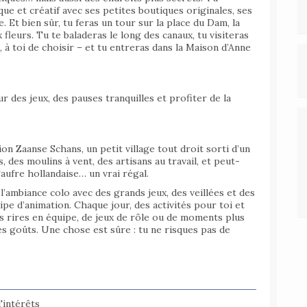
ue et créatif avec ses petites boutiques originales, ses
. Et bien sûr, tu feras un tour sur la place du Dam, la
 fleurs. Tu te baladeras le long des canaux, tu visiteras
 toi de choisir – et tu entreras dans la Maison d’Anne
r des jeux, des pauses tranquilles et profiter de la
ion Zaanse Schans, un petit village tout droit sorti d’un
 des moulins à vent, des artisans au travail, et peut-
aufre hollandaise… un vrai régal.
l’ambiance colo avec des grands jeux, des veillées et des
pe d’animation. Chaque jour, des activités pour toi et
us rires en équipe, de jeux de rôle ou de moments plus
les goûts. Une chose est sûre : tu ne risques pas de
d'intérêts