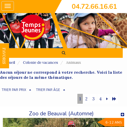
04.72.66.16.61
Toggle
navigation
FAVORIS
Accueil
Colonie de vacances
Animaux
Aucun séjour ne correspond à votre recherche. Voici la liste
des séjours de la même thématique.
TRIER PAR PRIX
TRIER PAR ÂGE
1
2
3
4
Zoo de Beauval (Automne)
6-12 ANS