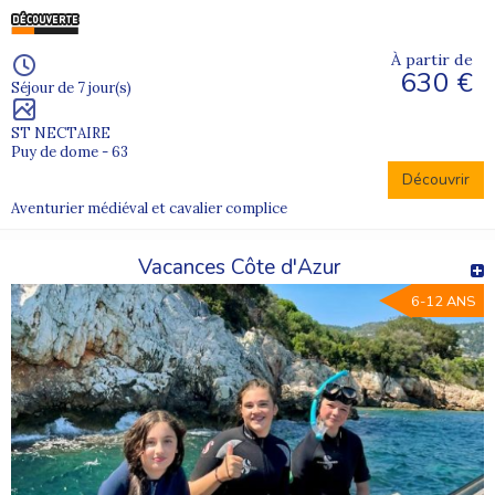
À partir de
630 €
Séjour de 7 jour(s)
ST NECTAIRE
Puy de dome - 63
Découvrir
Aventurier médiéval et cavalier complice
Vacances Côte d'Azur
6-12 ANS