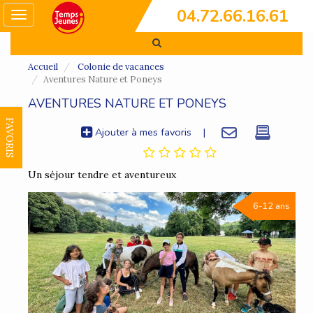
04.72.66.16.61
Toggle
navigation
Accueil
Colonie de vacances
Aventures Nature et Poneys
AVENTURES NATURE ET PONEYS
FAVORIS
Ajouter à mes favoris
|
Un séjour tendre et aventureux
6-12 ans