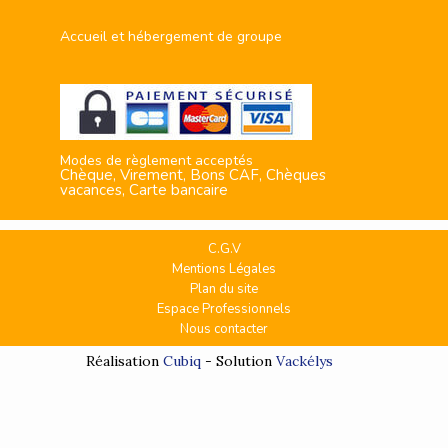
Accueil et hébergement de groupe
Modes de règlement acceptés
Chèque, Virement, Bons CAF, Chèques
vacances, Carte bancaire
C.G.V
Mentions Légales
Plan du site
Espace Professionnels
Nous contacter
Réalisation
Cubiq
- Solution
Vackélys