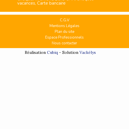
vacances, Carte bancaire
C.G.V
Mentions Légales
Plan du site
Espace Professionnels
Nous contacter
Réalisation
Cubiq
- Solution
Vackélys