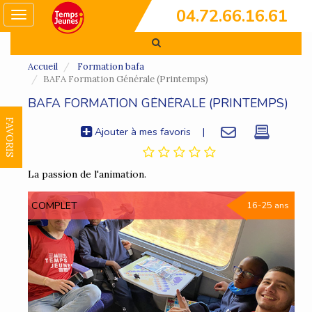
04.72.66.16.61
Toggle
navigation
Accueil
Formation bafa
BAFA Formation Générale (Printemps)
BAFA FORMATION GÉNÉRALE (PRINTEMPS)
FAVORIS
Ajouter à mes favoris
|
La passion de l'animation.
COMPLET
16-25 ans