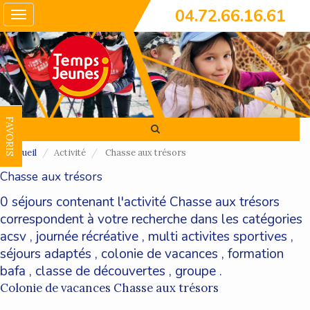
04.72.66.16.61
Toggle
navigation
FAVORIS
Accueil
Activité
Chasse aux trésors
Chasse aux trésors
0 séjours contenant l'activité Chasse aux trésors
correspondent à votre recherche dans les catégories
acsv
,
journée récréative
,
multi activites sportives
,
séjours adaptés
,
colonie de vacances
,
formation
bafa
,
classe de découvertes
,
groupe
.
Colonie de vacances Chasse aux trésors