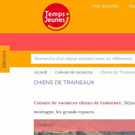
Nos activités
Qu
FAVORIS
Accueil
Colonie de vacances
Chiens de Trainea
CHIENS DE TRAINEAUX
Colonie de vacances chiens de traineaux
: Séjou
montagne, les grands espaces.
COMPLET