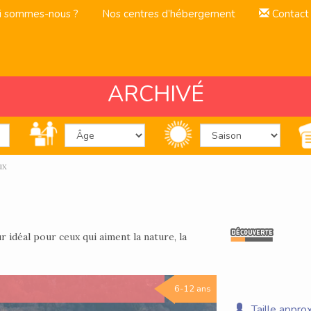
i sommes-nous ?
Nos centres d’hébergement
Contact
ARCHIVÉ
ux
r idéal pour ceux qui aiment la nature, la
6-12 ans
Taille approx