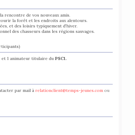
la rencontre de vos nouveaux amis.
rir la forêt et les endroits aux alentours.
lées, et des loisirs typiquement d'hiver.
ionnel des chasseurs dans les régions sauvages.
ticipants)
D
et 1
animateur titulaire du
PSC1.
ntacter par mail à
relationclient@temps-jeunes.com
ou