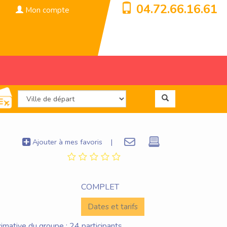
04.72.66.16.61
Mon compte
Ajouter à mes favoris
|
COMPLET
Dates et tarifs
imative du groupe : 24 participants