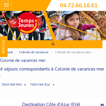
04.72.66.16.61
Toggle
navigation
FAVORIS
Accueil
Colonie de vacances
Colonie de vacances mer
Colonie de vacances mer
4 séjours correspondants à Colonie de vacances mer
.
TRIER PAR PRIX
TRIER PAR ÂGE
Destination Côte d'Azur (Eté)