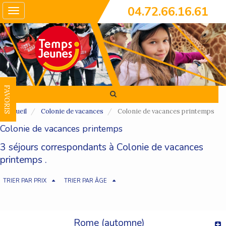
04.72.66.16.61
Toggle
navigation
FAVORIS
Accueil
Colonie de vacances
Colonie de vacances printemps
Colonie de vacances printemps
3 séjours correspondants à Colonie de vacances
printemps .
TRIER PAR PRIX
TRIER PAR ÂGE
Rome (automne)