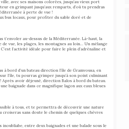
 ville, avec ses maisons colorées, jusqu’au vieux port
uteur en grimpant jusqu’aux remparts, d’où tu prendras
méditerranée à perte de vue !
ux bus locaux, pour profiter du sable doré et de
as t’envoler au-dessus de la Méditerranée. Là-haut, la
rte de vue, les plages, les montagnes au loin… Un mélange
C’est l’activité idéale pour faire le plein d’adrénaline et
 à bord d’un bateau direction l’île de Gramvousa, en
sur l’île, tu pourras grimper jusqu’à son point culminant
 Après avoir déjeuné, direction Balos à bord du bateau.
à une baignade dans ce magnifique lagon aux eaux bleues
ssible à tous, et te permettra de découvrir une nature
Tu croiseras sans doute le chemin de quelques chèvres
 inoubliabe, entre deux baignades et une balade sous le