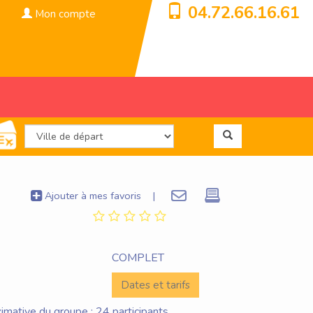
04.72.66.16.61
Mon compte
Ajouter à mes favoris
|
COMPLET
Dates et tarifs
imative du groupe : 24 participants