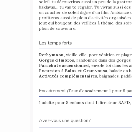
soleil, tu découvriras aussi un peu de la gastron
baklavas… tu vas te régaler. Tu vivras aussi des
un coucher de soleil digne d’un film. Ambiance ch
profiteras aussi de plein d’activités organisée
jeux qui bougent, des veillées à thème, des soir
plein de souvenirs.
Les temps forts
Rethymnon,
vieille ville, port vénitien et plag
Gorges d'Imbros,
randonnée dans des gorges 
Parachute ascensionnel,
envole toi dans les a
Excursion à Balos et Gramvousa,
balade en ba
Activités complémentaires,
baignades, paddl
Encadrement
(Taux d'encadrement 1 pour 8 par
1 adulte pour 8 enfants dont 1 directeur
BAFD
,
Avez-vous une question?