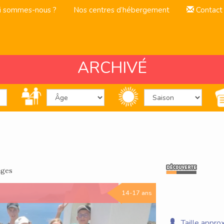
i sommes-nous ?
Nos centres d’hébergement
Contact
ARCHIVÉ
ages
14-17 ans
Taille approx