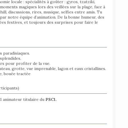
omie locale : spécialités à goûter : gyros, tzatziki,
 moments magiques lors des veillées sur la plage, face à
ill, discussions, rires, musique, selfies entre amis. Tu
s par notre équipe d’animation. De la bonne humeur, des
ées festives, et toujours des surprises pour faire le
es paradisiaques.
splendides.
irs pour profiter de la vue.
teau, grotte, vue imprenable, lagon et eaux cristallines.
e, bouée tractée
ticipants)
 1 animateur titulaire du
PSC1.