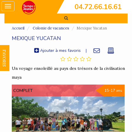
04.72.66.16.61
Toggle
navigation
Accueil
Colonie de vacances
Mexique Yucatan
MEXIQUE YUCATAN
Ajouter à mes favoris
|
FAVORIS
Un voyage ensoleillé au pays des trésors de la civilisation
maya
COMPLET
15-17 ans