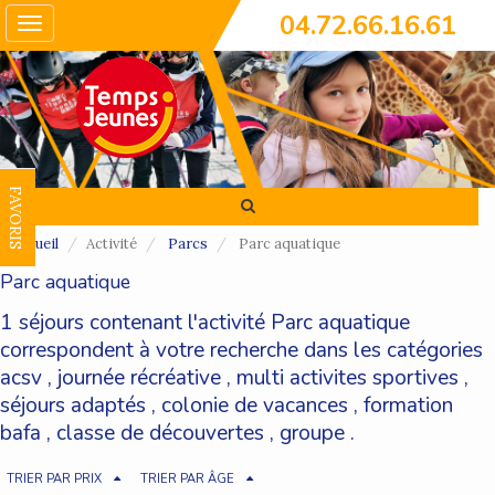
04.72.66.16.61
Toggle
navigation
FAVORIS
Accueil
Activité
Parcs
Parc aquatique
Parc aquatique
1 séjours contenant l'activité Parc aquatique
correspondent à votre recherche dans les catégories
acsv
,
journée récréative
,
multi activites sportives
,
séjours adaptés
,
colonie de vacances
,
formation
bafa
,
classe de découvertes
,
groupe
.
TRIER PAR PRIX
TRIER PAR ÂGE