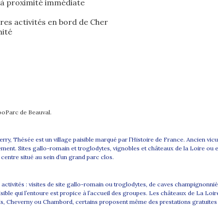
e à proximité immédiate
utres activités en bord de Cher
mité
ZooParc de Beauval.
erry, Thésée est un village paisible marqué par l’Histoire de France. Ancien vi
llement. Sites gallo-romain et troglodytes, vignobles et châteaux de la Loire o
centre situé au sein d’un grand parc clos.
tivités : visites de site gallo-romain ou troglodytes, de caves champignonni
isible qui l’entoure est propice à l’accueil des groupes. Les châteaux de La Loire
, Cheverny ou Chambord, certains proposent même des prestations gratuites 