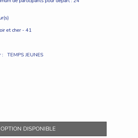
um de participants pour départ : 24
ur(s)
r et cher - 41
 :
TEMPS JEUNES
OPTION DISPONIBLE