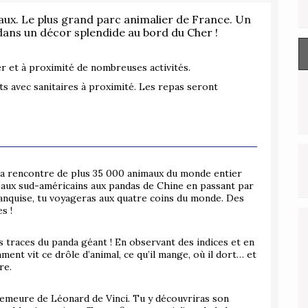
aux. Le plus grand parc animalier de France. Un
dans un décor splendide au bord du Cher !
er et à proximité de nombreuses activités.
ts avec sanitaires à proximité. Les repas seront
à la rencontre de plus 35 000 animaux du monde entier
aux sud-américains aux pandas de Chine en passant par
banquise, tu voyageras aux quatre coins du monde. Des
s !
es traces du panda géant ! En observant des indices et en
ent vit ce drôle d’animal, ce qu’il mange, où il dort… et
re.
 demeure de Léonard de Vinci. Tu y découvriras son