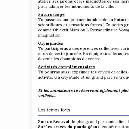
atelier, ses jardins et les maquettes de ses inc
pour admirer les monuments de la ville.
Futuroscope
Tu passeras une journée inoubliable au Futuros
scientifiques et sensations fortes ! En petits 
comme Objectif Mars ou L’Extraordinaire Voyag
imagination !
Olympiades
Tu participeras à des épreuves collectives vari
mots de cette journée. En équipe tu aideras t
devenir les champions du centre.
Activités complémentaires
Tu pourras aussi exprimer tes envies et celles 
activité. Un city stade et un grand parc se trou
Et les animateurs te réservent également plei
veillées…
Les temps forts
Zoo de Beauval,
le plus grand parc animalier d
Sur les traces du panda géant,
enquête autour