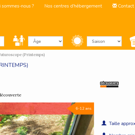
i sommes-nous ?
Nos centres d’hébergement
Contact
 Futuroscope (Printemps)
RINTEMPS)
 découverte
6-12 ans
Taille approx