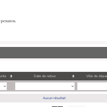
-pension.
urée
Date de retour
Ville de dépar
Aucun résultat