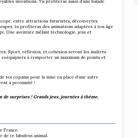
royables inventions. Tu profiteras aussi d’une balade
cope, entre attractions futuristes, découvertes
groupes, tu profiteras des animations adaptées à ton âge
e. Une aventure mêlant technologie, jeux et
ées. Sport, réflexion, et cohésion seront les maîtres
es coéquipiers à remporter un maximum de points et
de tes copains pour la mise en place d’une autre
vent à proximité !
n de surprises ! Grands jeux, journées à thème,
e France.
 de ce fabuleux animal.