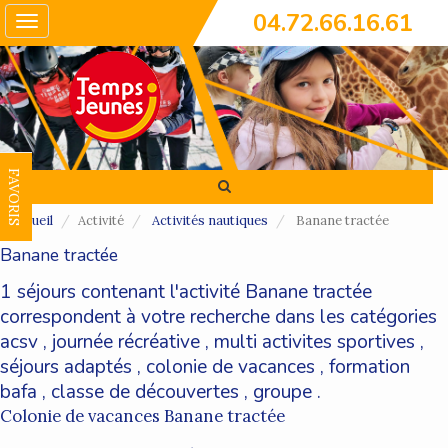
04.72.66.16.61
Toggle
navigation
FAVORIS
Accueil
Activité
Activités nautiques
Banane tractée
Banane tractée
1 séjours contenant l'activité Banane tractée
correspondent à votre recherche dans les catégories
acsv
,
journée récréative
,
multi activites sportives
,
séjours adaptés
,
colonie de vacances
,
formation
bafa
,
classe de découvertes
,
groupe
.
Colonie de vacances Banane tractée