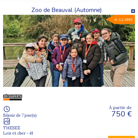
Zoo de Beauval (Automne)
6-12 ANS
À partir de
750 €
Séjour de 7 jour(s)
THESEE
Loir et cher - 41