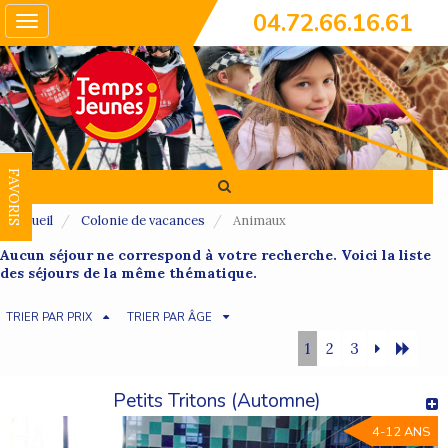
04.72.66.16.61
Toggle
navigation
FAVORIS
Accueil
Colonie de vacances
Animaux
Aucun séjour ne correspond à votre recherche. Voici la liste
des séjours de la même thématique.
TRIER PAR PRIX
TRIER PAR ÂGE
1
2
3
Petits Tritons (Automne)
4-12 ANS