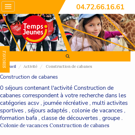
04.72.66.16.61
Toggle
navigation
FAVORIS
Accueil
Activité
Construction de cabanes
Construction de cabanes
0 séjours contenant l'activité Construction de
cabanes correspondent à votre recherche dans les
catégories
acsv
,
journée récréative
,
multi activites
sportives
,
séjours adaptés
,
colonie de vacances
,
formation bafa
,
classe de découvertes
,
groupe
.
Colonie de vacances Construction de cabanes