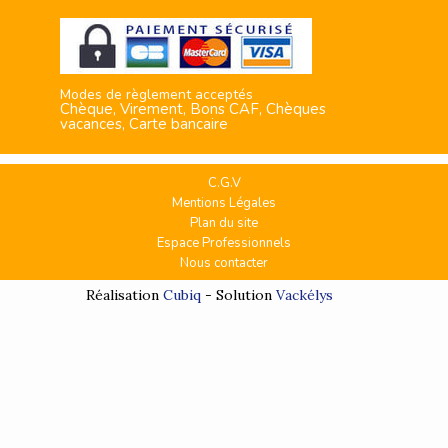
Modes de règlement acceptés
Chèque, Virement, Bons CAF, Chèques
vacances, Carte bancaire
C.G.V
Mentions Légales
Plan du site
Espace Professionnels
Nous contacter
Réalisation
Cubiq
- Solution
Vackélys